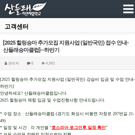
고객센터
[2025 힐링승마 추가모집 지원사업 (일반국민) 접수 안내-
산들래승마클럽]--하반기
관리자
0
4,561
힐링승마 추가모집 지원사업
일반국민
강습비 입금 및 수업 안내
[2025
(
)
-
하반기
]
안녕하세요
산들래승마클럽입니다
?
.
힐링승마 체험 입금 및 수업진행사항 안내드립니다
2025
.
수업 장소
산들래승마클럽
경기도 화성시 비봉면 자청로
번길
*
:
(
207
21-
49)
일정 및 시간
각 개인별
호스피아 로그인후 일정 확인
*
:
“
”
모든 수업은 정해진 일정으로만 진행
*