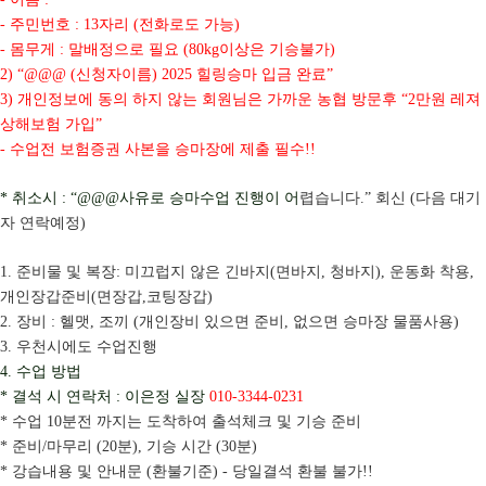
주민번호
자리
전화로도 가능
-
: 13
(
)
몸무게
말배정으로 필요
이상은 기승불가
-
:
(80kg
)
신청자이름
힐링승마 입금 완료
2) “@@@ (
) 2025
”
개인정보에 동의 하지 않는 회원님은 가까운 농협 방문후
만원 레져
3)
“2
상해보험 가입
”
수업전 보험증권 사본을 승마장에 제출 필수
-
!!
취소시
사유로 승마수업 진행이 어
렵습니다
회신
다음 대기
*
: “@@@
.”
(
자 연락예정
)
준비물 및 복장
미끄럽지 않은 긴바지
면바지
청바지
운동화 착용
1.
:
(
,
),
,
개인장갑준비
면장갑
코팅장갑
(
,
)
장비
헬맷
조끼
개인장비 있으면 준비
없으면 승마장 물품사용
2.
:
,
(
,
)
우천시에도 수업진행
3.
수업 방법
4.
결석 시 연락처
이은정 실장
*
:
010-3344-0231
수업
분전 까지는 도착하여 출석체크 및 기승 준비
*
10
준비
마무리
분
기승 시간
분
*
/
(20
),
(30
)
강습내용 및 안내문
환불기준
당일결석 환불 불가
*
(
) -
!!