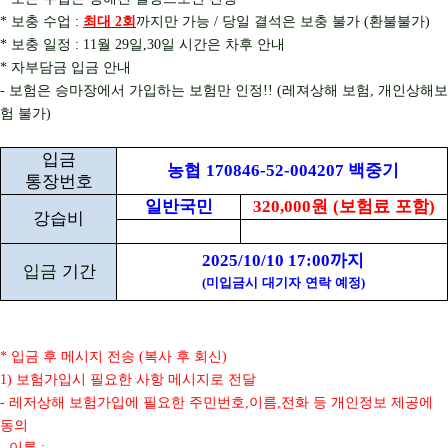
보충 수업
최대
회
까지만 가능
당일 결석은 보충 불가
환불불가
*
:
2
/
(
)
보충 일정
월
일
일 시간은 차후 안내
*
: 11
29
,30
자부담금 입금 안내
*
보험은 승마장에서 가입하는 보험만 인정
레져상해 보험
개인상해보
-
!! (
,
험 불가
)
입금
농협
백중기
170846-52-004207
통장번호
일반국민
원
보험료 포함
320,000
(
)
강습비
까지
2025/10/10 17:00
입금
기간
(
미입금시 대기자 연락 예정
)
입금 후 메시지 전송
복사 후 회신
*
(
)
보험가입시 필요한 사항 메시지로 전달
1)
레저상해 보험가입에 필요한 주민번호
이름
전화 등 개인정보 제공에
-
,
,
동의
이름
-
: