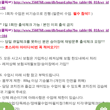
클릭
☞
(
)
http://www.3560768.com/db/board.php?bo_table=06_01&wr_id
=94
회차 수업은 비기승으로 진행
말준비 수업
필수 참석
=> 1
(
.
!!
)
일
회만 출석체크 가능
본인 이외 출석 금지
* 1
1
/
클릭
☞
(
)
http://www.3560768.com/db/board.php?bo_table=06_01&wr_id
=104
당일 큐알체크를 못하신 분은 승마장에 재방문후 출석체크 요망
=>
!!!
호스피아 아이디
비번 꼭 적어오기
=>
/
!!
모든 사고시 보험은 가입하신 레져상해 보험 한도내에서 처리
5.
레저상해 보험
개월보장
승마장에서 가입
-
/4
/
!!
수업시 아래 사항 참고 부탁드립니다
6.
.
몸무게 제한
이상 기승불가
개인의 안전을 위해
-
: 80kg
(
)
담당 코치진과 즐겁고 재미있는 수업이 될 수 있도록 코치진의 강습에
-
귀 기울여 주세요
.
단체 레슨이기에 아래사항은 수업에 제한이 있습니다
-
.
구보수업
단독레슨
장애물수업
마필지정
회이상 지각
큐알체크미출석
(
/
/
/
/3
/
시 수업불가
)