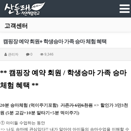
고객센터
캠핑장 예약 회원+ 학생승마 가족 승마 체험 혜택
관리자
0
9,346
** 캠핑장 예약 회원 / 학생승마 가족 승마
체험 혜택 **
20분 승마체험 (먹이주기포함)
기존가 6만6천원
=> 할인가 3만3천
원 (5분 교감+10분 말타기+5분 먹이주기)
①
아이들 수업하는 동안
나도 승마에 관심있다
내가 알아야 아이들의 승마수업을 이해할 수
=>
!!