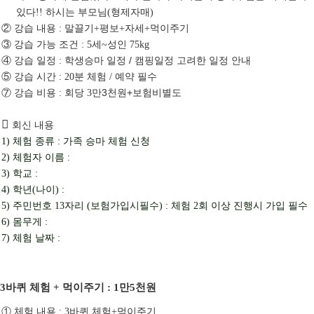
있다
하시는 부모님
형제자매
!!
(
)
②
강습 내용
말끌기
평보
:
+
+자세+먹이주기
③
강습 가능 조건
세
성인
: 5
~
75kg
④
강습 일정
학생승마 일정 / 캠핑일정 고려한 일정 안내
:
⑤
강습 시간
분 체험
예약 필수
: 20
/
⑦
강습 비용
회당
만3천원+보험비별도
:
3

회신 내용
체험 종류
가족 승마 체험 신청
1)
:
체험자 이름
2)
:
학교
3)
:
학년
나이
4)
(
) :
주민번호
자리
보험가입시필수
체험
회 이상 진행시 가입 필수
5)
13
(
) :
2
몸무게
6)
:
체험 날짜
7)
:
3바퀴 체험 + 먹이주기 : 1만5천원
①
체험 내용
바퀴 체험
먹이주기
: 3
+