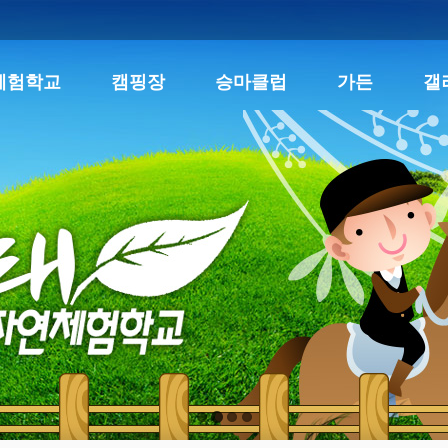
체험학교
캠핑장
승마클럽
가든
갤