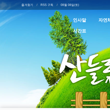
즐겨찾기
RSS 구독
08월 08일(토)
인사말
자연
시간표