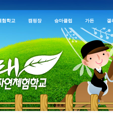
체험학교
캠핑장
승마클럽
가든
갤